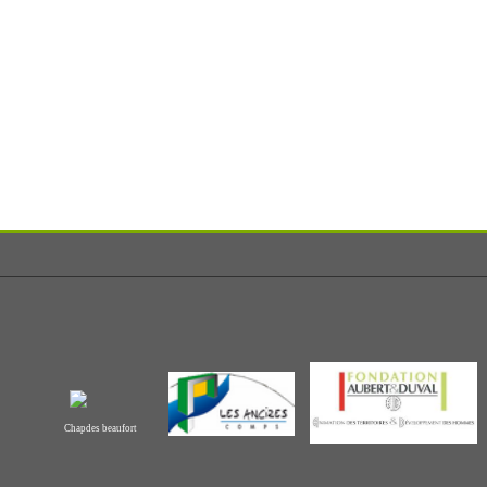
C
hapdes beaufort