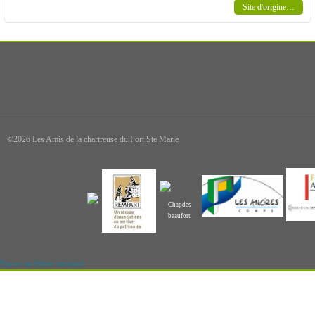
Site d'origine…
©2026 Les Amis de la chartreuse du Port Ste Marie
C
hapdes
beaufort
Passer au thème standard