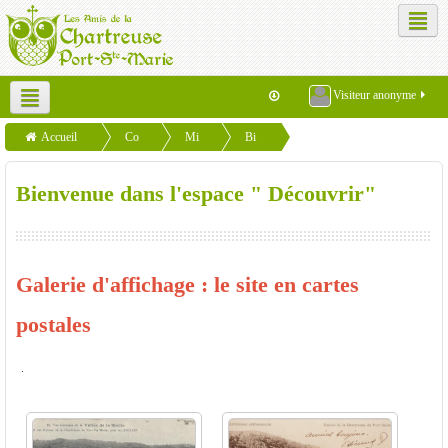
Visiteur anonyme
Français (fr)
Accueil
Co
Mi
Bi
Dé
le site en cartes postales
ur
sce
en
Bienvenue dans l'espace " Découvrir"
co
s
lla
ve
uv
ne
nu
rir
ou
e
s
da
Galerie d'affichage : le site en cartes
ns
postales
l'es
pa
.
ce
"
Dé